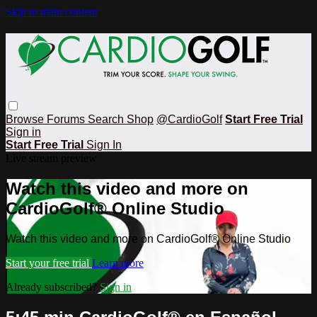
Skip to main content
Browse
Forums
Search
Shop
@CardioGolf
Start Free Trial
Sign in
Start Free Trial
Sign In
Live stream preview
Watch this video and more on
CardioGolf® Online Studio
Watch this video and more on CardioGolf® Online Studio
Start your free trial
Learn more
Already subscribed?
Sign in