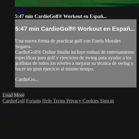
05:47
5:47 min CardioGolf® Workout en Españ...
5:47 min CardioGolf® Workout en Españ...
Una nueva forma de practicar golf con Estela Morales
Segarra-
CardioGolf® Online Studio incluye rutinas de entrenamiento
específicas para golf y ejercicios de swing para ayudar a los
golfistas de todos los niveles a mejorar su técnica de swing y
hacer un gran ejercicio al mismo tiempo.
CardioGo...
Load More
CardioGolf
Forums
Help
Terms
Privacy
Cookies
Sign in
×