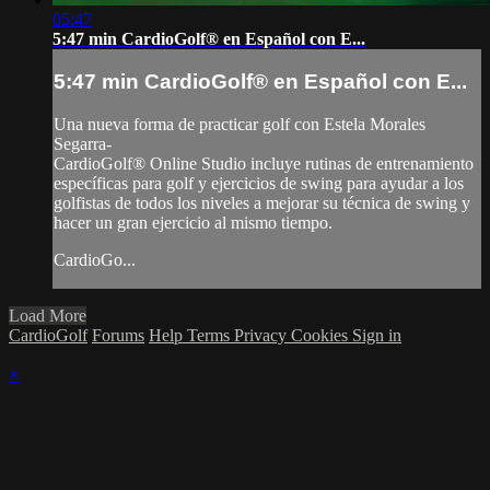
05:47
5:47 min CardioGolf® en Español con E...
5:47 min CardioGolf® en Español con E...
Una nueva forma de practicar golf con Estela Morales
Segarra-
CardioGolf® Online Studio incluye rutinas de entrenamiento
específicas para golf y ejercicios de swing para ayudar a los
golfistas de todos los niveles a mejorar su técnica de swing y
hacer un gran ejercicio al mismo tiempo.
CardioGo...
Load More
CardioGolf
Forums
Help
Terms
Privacy
Cookies
Sign in
×