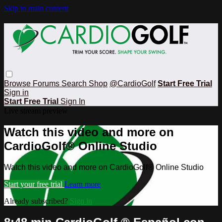
Skip to main content
Browse
Forums
Search
Shop
@CardioGolf
Start Free Trial
Sign in
Start Free Trial
Sign In
Live stream preview
Watch this video and more on
CardioGolf® Online Studio
Watch this video and more on CardioGolf® Online Studio
Start your free trial
Learn more
Already subscribed?
Sign in