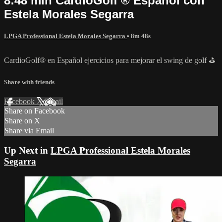
8:48 min CardioGolf ® Español con
Estela Morales Segarra
LPGA Professional Estela Morales Segarra
• 8m 48s
CardioGolf® en Español ejercicios para mejorar el swing de golf ⛳️
Share with friends
Facebook
X
Email
Share on Facebook
Share on X
Share via Email
Up Next in
LPGA Professional Estela Morales
Segarra