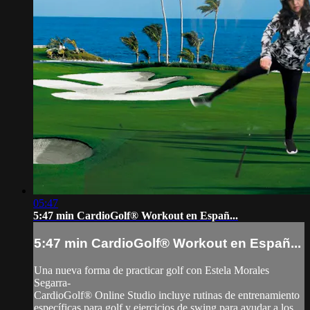
05:47
5:47 min CardioGolf® Workout en Españ...
5:47 min CardioGolf® Workout en Españ...
Una nueva forma de practicar golf con Estela Morales
Segarra-
CardioGolf® Online Studio incluye rutinas de entrenamiento
específicas para golf y ejercicios de swing para ayudar a los